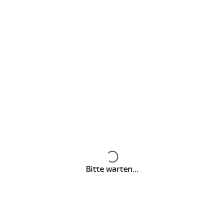
Voraussetzungen
und Installation
Technische Voraussetzungen, Bedienung &
Bestellung
Angebote & Pakete
Inhalte werden geladen
Aktuelle Angebote
Bitte warten...
Fußball Bundesliga Paket
Sport Paket