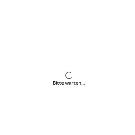
Inhalte werden geladen
Angebote & Pakete
Aktuelle Angebote
Inhalte werden geladen
Fußball Bundesliga Paket
Bitte warten...
Sport Paket
Entertainment Plus Paket
Cinema Paket
Kids Paket