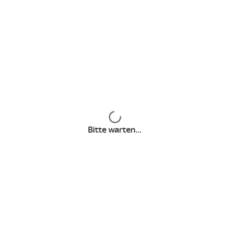
Sky Store Info
Sky Extra
Sky Geschenkgutschein
Top Unterhaltung
Inhalte werden geladen
Mission: Impossible – The Final Reckoning
Bitte warten...
Lord of the Flies
The Rookie - Staffel 8
Blood & Sinners
House of the Dragon