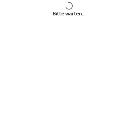
Inhalte werden geladen
Filme
Bitte warten...
Serien
Sky Stream
Sky Q
Sky Go
Unternehmen
Group Website
Karriere
Jugendschutz